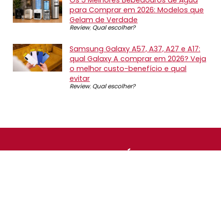
para Comprar em 2026: Modelos que
Gelam de Verdade
Review
,
Qual escolher?
Samsung Galaxy A57, A37, A27 e A17:
qual Galaxy A comprar em 2026? Veja
o melhor custo-benefício e qual
evitar
Review
,
Qual escolher?
SOBRE NÓS
O Promotop é uma comunidade para quem gosta de
economizar. Diariamente compartilhando promoções,
descontos e bugs em nossos grupos de promoções,
nosso time acompanha todas as lojas confiáveis atrás
das melhores oportunidades. Entre e faça parte, é
gratuito.