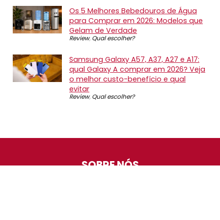
Os 5 Melhores Bebedouros de Água
para Comprar em 2026: Modelos que
Gelam de Verdade
Review
,
Qual escolher?
Samsung Galaxy A57, A37, A27 e A17:
qual Galaxy A comprar em 2026? Veja
o melhor custo-benefício e qual
evitar
Review
,
Qual escolher?
SOBRE NÓS
O Promotop é uma comunidade para quem gosta de
economizar. Diariamente compartilhando promoções,
descontos e bugs em nossos grupos de promoções,
nosso time acompanha todas as lojas confiáveis atrás
das melhores oportunidades. Entre e faça parte, é