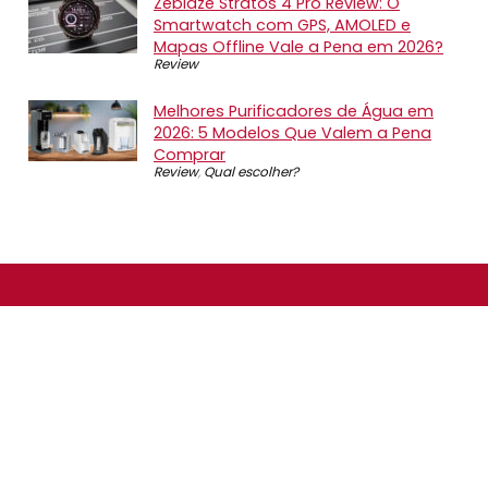
Zeblaze Stratos 4 Pro Review: O
Smartwatch com GPS, AMOLED e
Mapas Offline Vale a Pena em 2026?
Review
Melhores Purificadores de Água em
2026: 5 Modelos Que Valem a Pena
Comprar
Review
,
Qual escolher?
SOBRE NÓS
O Promotop é uma comunidade para quem gosta de
economizar. Diariamente compartilhando promoções,
descontos e bugs em nossos grupos de promoções,
nosso time acompanha todas as lojas confiáveis atrás
das melhores oportunidades. Entre e faça parte, é
gratuito.