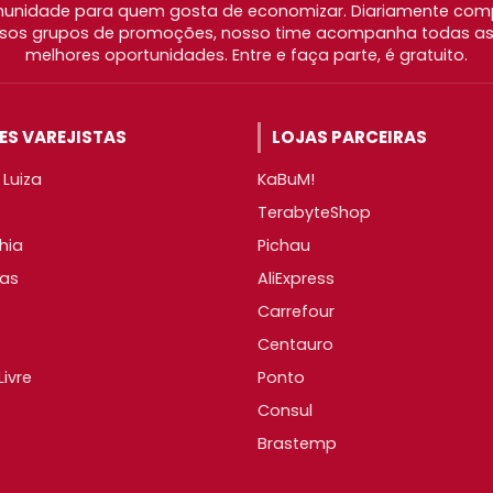
nidade para quem gosta de economizar. Diariamente com
os grupos de promoções, nosso time acompanha todas as l
melhores oportunidades. Entre e faça parte, é gratuito.
S VAREJISTAS
LOJAS PARCEIRAS
Luiza
KaBuM!
TerabyteShop
hia
Pichau
as
AliExpress
Carrefour
Centauro
ivre
Ponto
Consul
Brastemp