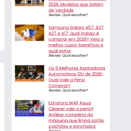
2026: Modelos que Gelam
de Verdade
Review
,
Qual escolher?
Samsung Galaxy A57, A37,
A27 e A17: qual Galaxy A
comprar em 2026? Veja o
melhor custo-benefício e
qual evitar
Review
,
Qual escolher?
Os 5 Melhores Aspiradores
Automotivos 12V de 2026:
Qual Vale a Pena
Comprar?
Review
,
Qual escolher?
Extratora WAP Aqua
Cleaner vale a pena?
Análise completa da
máquina que limpa sofás,
colchões e estofados
Review