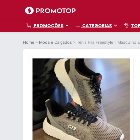
PROMOÇÕES
CATEGORIAS
TO
Home
>
Moda e Calçados
>
Tênis Fila Freestyle Ii Masculino