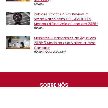
Review
Zeblaze Stratos 4 Pro Review: O
Smartwatch com GPS, AMOLED e
Mapas Offline Vale a Pena em 2026?
Review
Melhores Purificadores de Água em
2026: 5 Modelos Que Valem a Pena
Comprar
Review
,
Qual escolher?
SOBRE NÓS
O Promotop é uma comunidade para quem gosta de
economizar. Diariamente compartilhando promoções,
descontos e bugs em nossos grupos de promoções,
nosso time acompanha todas as lojas confiáveis atrás