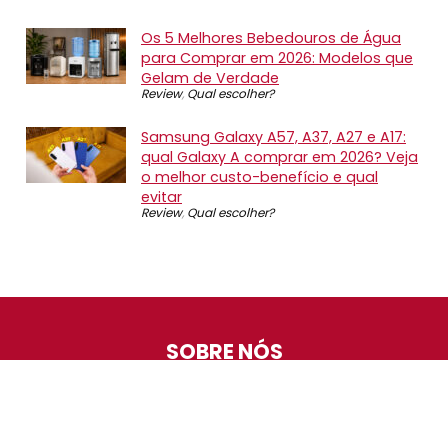
Os 5 Melhores Bebedouros de Água
para Comprar em 2026: Modelos que
Gelam de Verdade
Review
,
Qual escolher?
Samsung Galaxy A57, A37, A27 e A17:
qual Galaxy A comprar em 2026? Veja
o melhor custo-benefício e qual
evitar
Review
,
Qual escolher?
SOBRE NÓS
O Promotop é uma comunidade para quem gosta de
economizar. Diariamente compartilhando promoções,
descontos e bugs em nossos grupos de promoções,
nosso time acompanha todas as lojas confiáveis atrás