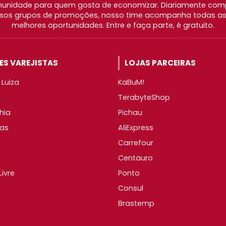
nidade para quem gosta de economizar. Diariamente com
os grupos de promoções, nosso time acompanha todas as l
melhores oportunidades. Entre e faça parte, é gratuito.
S VAREJISTAS
LOJAS PARCEIRAS
Luiza
KaBuM!
TerabyteShop
hia
Pichau
as
AliExpress
Carrefour
Centauro
ivre
Ponto
Consul
Brastemp