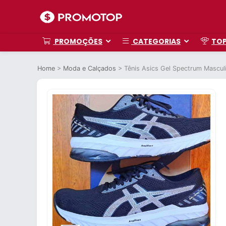
PROMOÇÕES
CATEGORIAS
TO
Home
>
Moda e Calçados
>
Tênis Asics Gel Spectrum Mascul