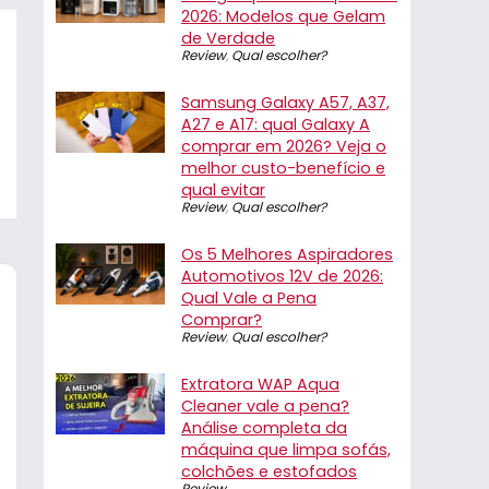
2026: Modelos que Gelam
de Verdade
Review
,
Qual escolher?
Samsung Galaxy A57, A37,
A27 e A17: qual Galaxy A
comprar em 2026? Veja o
melhor custo-benefício e
qual evitar
Review
,
Qual escolher?
Os 5 Melhores Aspiradores
Automotivos 12V de 2026:
Qual Vale a Pena
Comprar?
Review
,
Qual escolher?
Extratora WAP Aqua
Cleaner vale a pena?
Análise completa da
máquina que limpa sofás,
colchões e estofados
Review