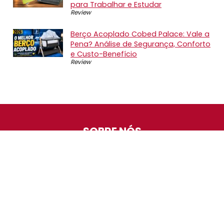
para Trabalhar e Estudar
Review
Berço Acoplado Cobed Palace: Vale a
Pena? Análise de Segurança, Conforto
e Custo-Benefício
Review
SOBRE NÓS
O Promotop é uma comunidade para quem gosta de
economizar. Diariamente compartilhando promoções,
descontos e bugs em nossos grupos de promoções,
nosso time acompanha todas as lojas confiáveis atrás
das melhores oportunidades. Entre e faça parte, é
gratuito.