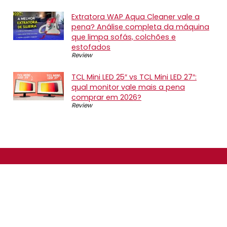
Extratora WAP Aqua Cleaner vale a
pena? Análise completa da máquina
que limpa sofás, colchões e
estofados
Review
TCL Mini LED 25″ vs TCL Mini LED 27″:
qual monitor vale mais a pena
comprar em 2026?
Review
SOBRE NÓS
O Promotop é uma comunidade para quem gosta de
economizar. Diariamente compartilhando promoções,
descontos e bugs em nossos grupos de promoções,
nosso time acompanha todas as lojas confiáveis atrás