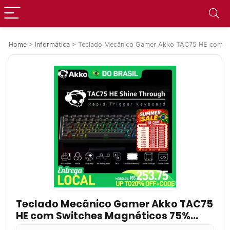
Home
>
Informática
>
Teclado Mecânico Gamer Akko TAC75 HE com S
Teclado Mecânico Gamer Akko TAC75
HE com Switches Magnéticos 75%
com Fio 8K RT0.005mm RGB