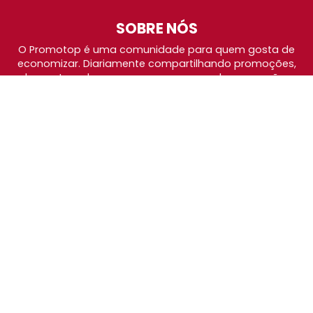
SOBRE NÓS
O Promotop é uma comunidade para quem gosta de
economizar. Diariamente compartilhando promoções,
descontos e bugs em nossos grupos de promoções,
nosso time acompanha todas as lojas confiáveis atrás
das melhores oportunidades. Entre e faça parte, é
gratuito.
PÁGINAS ESPECIAIS
BlackFriday 2026
Cybermonday 2026
Amazon Prime Day 2026
Grupos de Promoções
Política de Privacidade
Fale com o Promotop