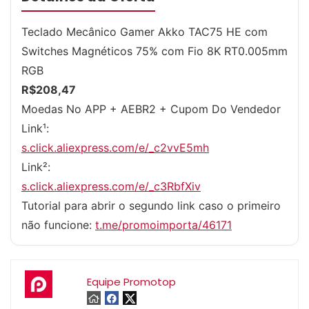
Teclado Mecânico Gamer Akko TAC75 HE com
Switches Magnéticos 75% com Fio 8K RT0.005mm
RGB
R$208,47
Moedas No APP + AEBR2 + Cupom Do Vendedor
Link¹:
s.click.aliexpress.com/e/_c2vvE5mh
Link²:
s.click.aliexpress.com/e/_c3RbfXiv
Tutorial para abrir o segundo link caso o primeiro
não funcione:
t.me/promoimporta/46171
Equipe Promotop