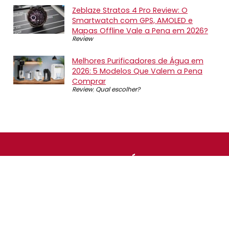
Zeblaze Stratos 4 Pro Review: O
Smartwatch com GPS, AMOLED e
Mapas Offline Vale a Pena em 2026?
Review
Melhores Purificadores de Água em
2026: 5 Modelos Que Valem a Pena
Comprar
Review
,
Qual escolher?
SOBRE NÓS
O Promotop é uma comunidade para quem gosta de
economizar. Diariamente compartilhando promoções,
descontos e bugs em nossos grupos de promoções,
nosso time acompanha todas as lojas confiáveis atrás
das melhores oportunidades. Entre e faça parte, é
gratuito.