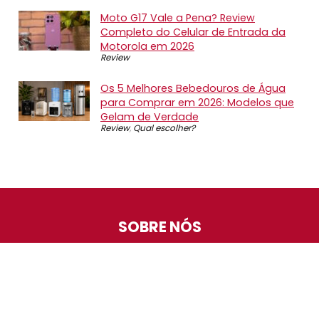
Moto G17 Vale a Pena? Review
Completo do Celular de Entrada da
Motorola em 2026
Review
Os 5 Melhores Bebedouros de Água
para Comprar em 2026: Modelos que
Gelam de Verdade
Review
,
Qual escolher?
SOBRE NÓS
O Promotop é uma comunidade para quem gosta de
economizar. Diariamente compartilhando promoções,
descontos e bugs em nossos grupos de promoções,
nosso time acompanha todas as lojas confiáveis atrás
das melhores oportunidades. Entre e faça parte, é