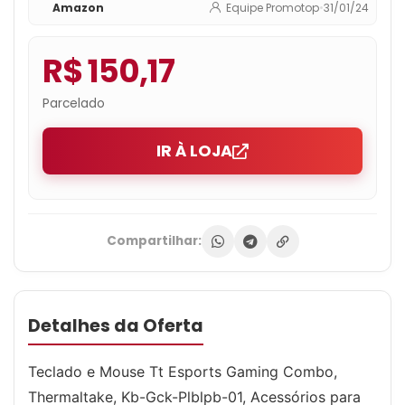
Amazon
Equipe Promotop
•
31/01/24
Computador, Colorido
R$ 150,17
Parcelado
IR À LOJA
Compartilhar:
Detalhes da Oferta
Teclado e Mouse Tt Esports Gaming Combo,
Thermaltake, Kb-Gck-Plblpb-01, Acessórios para