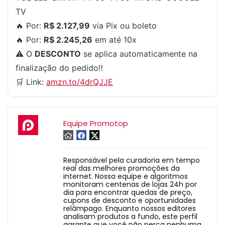
TV
🔥 Por:
R$ 2.127,99
via Pix ou boleto
🔥 Por:
R$ 2.245,26
em até 10x
⚠️ O
DESCONTO
se aplica automaticamente na
finalização do pedido‼️
🛒 Link:
amzn.to/4drQJJE
Equipe Promotop
Responsável pela curadoria em tempo
real das melhores promoções da
internet. Nossa equipe e algoritmos
monitoram centenas de lojas 24h por
dia para encontrar quedas de preço,
cupons de desconto e oportunidades
relâmpago. Enquanto nossos editores
analisam produtos a fundo, este perfil
garante que você não perca nenhuma