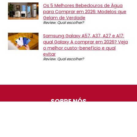
Os 5 Melhores Bebedouros de Água
para Comprar em 2026: Modelos que
Gelam de Verdade
Review
,
Qual escolher?
Samsung Galaxy A57, A37, A27 e A17:
qual Galaxy A comprar em 2026? Veja
o melhor custo-benefício e qual
evitar
Review
,
Qual escolher?
SOBRE NÓS
O Promotop é uma comunidade para quem gosta de
economizar. Diariamente compartilhando promoções,
descontos e bugs em nossos grupos de promoções,
nosso time acompanha todas as lojas confiáveis atrás
das melhores oportunidades. Entre e faça parte, é