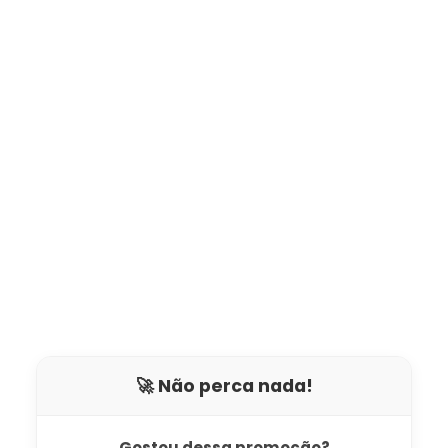
🚀 Não perca nada!
Gostou dessa promoção?