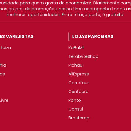
nidade para quem gosta de economizar. Diariamente com
os grupos de promoções, nosso time acompanha todas as l
melhores oportunidades. Entre e faça parte, é gratuito.
S VAREJISTAS
LOJAS PARCEIRAS
Luiza
KaBuM!
TerabyteShop
hia
Pichau
as
AliExpress
Carrefour
Centauro
ivre
Ponto
Consul
Brastemp