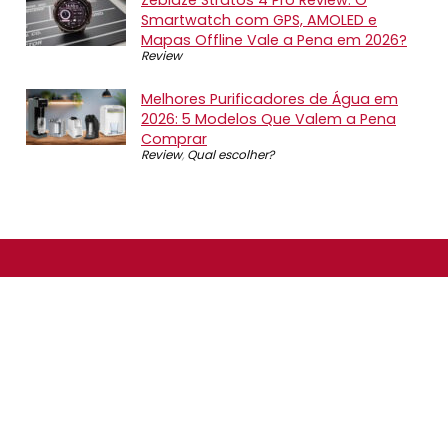
Smartwatch com GPS, AMOLED e
Mapas Offline Vale a Pena em 2026?
Review
Melhores Purificadores de Água em
2026: 5 Modelos Que Valem a Pena
Comprar
Review
,
Qual escolher?
SOBRE NÓS
O Promotop é uma comunidade para quem gosta de
economizar. Diariamente compartilhando promoções,
descontos e bugs em nossos grupos de promoções,
nosso time acompanha todas as lojas confiáveis atrás
das melhores oportunidades. Entre e faça parte, é
gratuito.