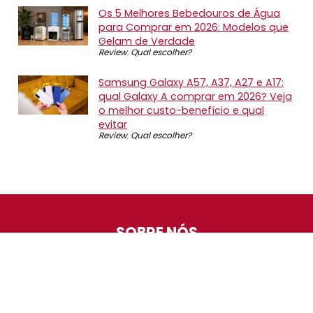
Os 5 Melhores Bebedouros de Água
para Comprar em 2026: Modelos que
Gelam de Verdade
Review
,
Qual escolher?
Samsung Galaxy A57, A37, A27 e A17:
qual Galaxy A comprar em 2026? Veja
o melhor custo-benefício e qual
evitar
Review
,
Qual escolher?
SOBRE NÓS
O Promotop é uma comunidade para quem gosta de
economizar. Diariamente compartilhando promoções,
descontos e bugs em nossos grupos de promoções,
nosso time acompanha todas as lojas confiáveis atrás
das melhores oportunidades. Entre e faça parte, é