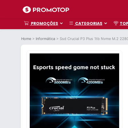
PROMOÇÕES
CATEGORIAS
TO
Home
>
Informática
>
Ssd Crucial P3 Plus 1tb Nvme M.2 2280