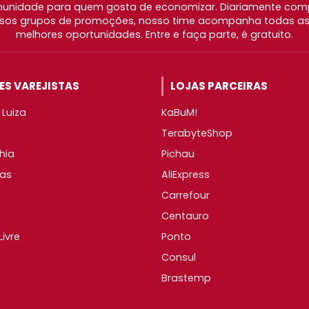
nidade para quem gosta de economizar. Diariamente com
os grupos de promoções, nosso time acompanha todas as l
melhores oportunidades. Entre e faça parte, é gratuito.
S VAREJISTAS
LOJAS PARCEIRAS
Luiza
KaBuM!
TerabyteShop
hia
Pichau
as
AliExpress
Carrefour
Centauro
ivre
Ponto
Consul
Brastemp