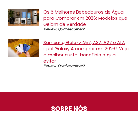
Os 5 Melhores Bebedouros de Água
para Comprar em 2026: Modelos que
Gelam de Verdade
Review
,
Qual escolher?
Samsung Galaxy A57, A37, A27 e A17:
qual Galaxy A comprar em 2026? Veja
o melhor custo-benefício e qual
evitar
Review
,
Qual escolher?
SOBRE NÓS
O Promotop é uma comunidade para quem gosta de
economizar. Diariamente compartilhando promoções,
descontos e bugs em nossos grupos de promoções,
nosso time acompanha todas as lojas confiáveis atrás