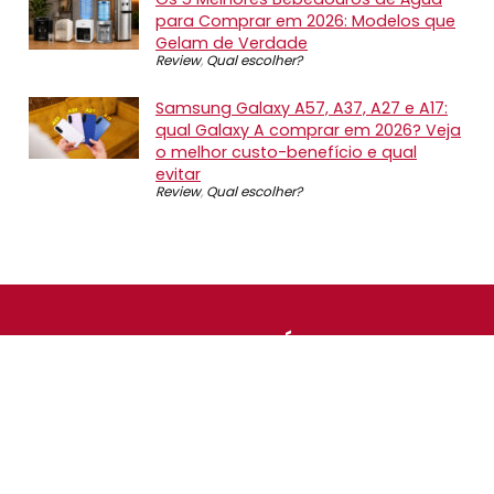
para Comprar em 2026: Modelos que
Gelam de Verdade
Review
,
Qual escolher?
Samsung Galaxy A57, A37, A27 e A17:
qual Galaxy A comprar em 2026? Veja
o melhor custo-benefício e qual
evitar
Review
,
Qual escolher?
SOBRE NÓS
O Promotop é uma comunidade para quem gosta de
economizar. Diariamente compartilhando promoções,
descontos e bugs em nossos grupos de promoções,
nosso time acompanha todas as lojas confiáveis atrás
das melhores oportunidades. Entre e faça parte, é
gratuito.