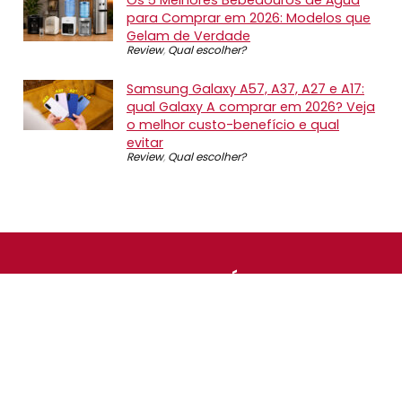
para Comprar em 2026: Modelos que
Gelam de Verdade
Review
,
Qual escolher?
Samsung Galaxy A57, A37, A27 e A17:
qual Galaxy A comprar em 2026? Veja
o melhor custo-benefício e qual
evitar
Review
,
Qual escolher?
SOBRE NÓS
O Promotop é uma comunidade para quem gosta de
economizar. Diariamente compartilhando promoções,
descontos e bugs em nossos grupos de promoções,
nosso time acompanha todas as lojas confiáveis atrás
das melhores oportunidades. Entre e faça parte, é
gratuito.