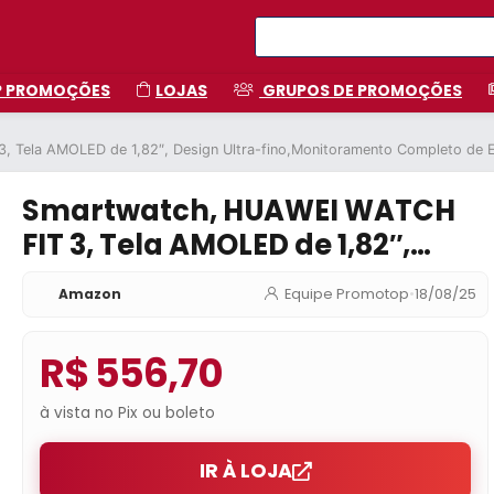
P PROMOÇÕES
LOJAS
GRUPOS DE PROMOÇÕES
 Tela AMOLED de 1,82″, Design Ultra-fino,Monitoramento Completo de E
Smartwatch, HUAWEI WATCH
FIT 3, Tela AMOLED de 1,82″,
Design Ultra-
Amazon
Equipe Promotop
•
18/08/25
fino,Monitoramento Completo
de Exercícios,Gerenciamento
R$ 556,70
Abrangente da Saúde,
Compatível com iOS e Android,
à vista no Pix ou boleto
Preto
IR À LOJA