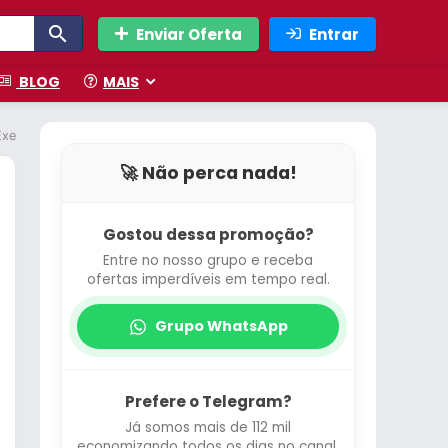
Enviar Oferta
Entrar
BLOG
MAIS
xercícios,Gerenciamento Abrangente da Saúde, Compatível com iOS e And
🚀 Não perca nada!
Gostou dessa promoção?
Entre no nosso grupo e receba
ofertas imperdíveis em tempo real.
Grupo WhatsApp
Prefere o Telegram?
Já somos mais de 112 mil
economizando todos os dias no canal.