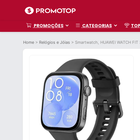
PROMOÇÕES
CATEGORIAS
TO
Home
>
Relógios e Jóias
>
Smartwatch, HUAWEI WATCH FIT 3,