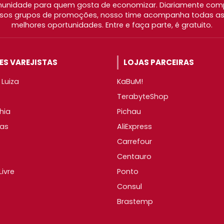
nidade para quem gosta de economizar. Diariamente com
os grupos de promoções, nosso time acompanha todas as l
melhores oportunidades. Entre e faça parte, é gratuito.
S VAREJISTAS
LOJAS PARCEIRAS
Luiza
KaBuM!
TerabyteShop
hia
Pichau
as
AliExpress
Carrefour
Centauro
ivre
Ponto
Consul
Brastemp