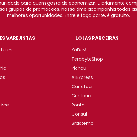
nidade para quem gosta de economizar. Diariamente com
os grupos de promoções, nosso time acompanha todas as l
melhores oportunidades. Entre e faça parte, é gratuito.
S VAREJISTAS
LOJAS PARCEIRAS
Luiza
KaBuM!
TerabyteShop
hia
Pichau
as
AliExpress
Carrefour
Centauro
ivre
Ponto
Consul
Brastemp