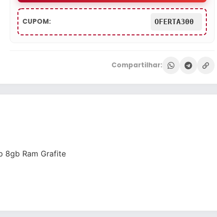
CUPOM:
OFERTA300
Compartilhar:
b 8gb Ram Grafite