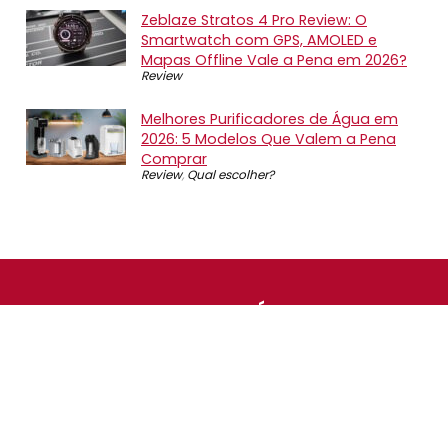
Zeblaze Stratos 4 Pro Review: O
Smartwatch com GPS, AMOLED e
Mapas Offline Vale a Pena em 2026?
Review
Melhores Purificadores de Água em
2026: 5 Modelos Que Valem a Pena
Comprar
Review
,
Qual escolher?
SOBRE NÓS
O Promotop é uma comunidade para quem gosta de
economizar. Diariamente compartilhando promoções,
descontos e bugs em nossos grupos de promoções,
nosso time acompanha todas as lojas confiáveis atrás
das melhores oportunidades. Entre e faça parte, é
gratuito.