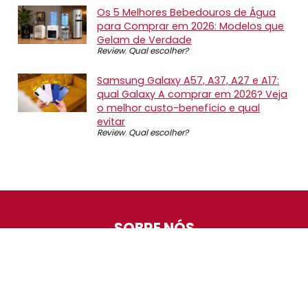
Os 5 Melhores Bebedouros de Água
para Comprar em 2026: Modelos que
Gelam de Verdade
Review
,
Qual escolher?
Samsung Galaxy A57, A37, A27 e A17:
qual Galaxy A comprar em 2026? Veja
o melhor custo-benefício e qual
evitar
Review
,
Qual escolher?
SOBRE NÓS
O Promotop é uma comunidade para quem gosta de
economizar. Diariamente compartilhando promoções,
descontos e bugs em nossos grupos de promoções,
nosso time acompanha todas as lojas confiáveis atrás
das melhores oportunidades. Entre e faça parte, é