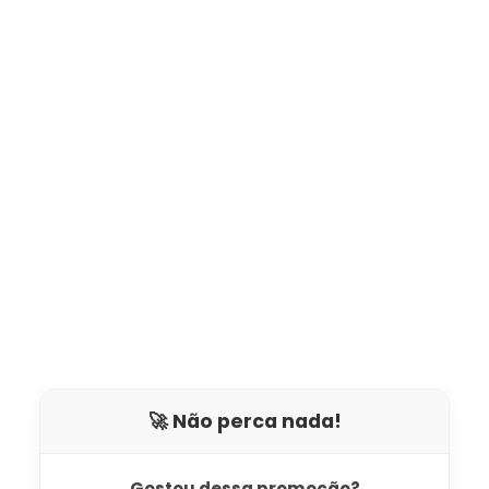
🚀 Não perca nada!
Gostou dessa promoção?