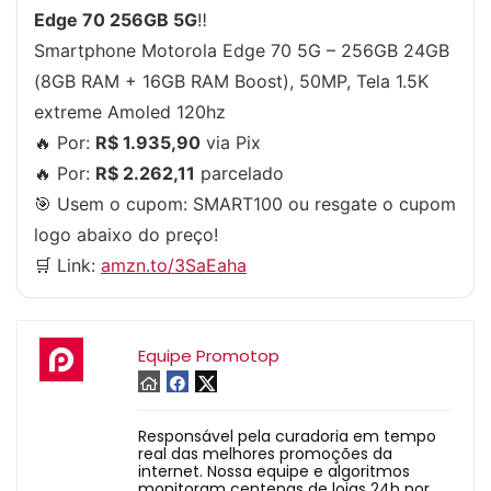
Edge 70 256GB 5G
‼️
Smartphone Motorola Edge 70 5G – 256GB 24GB
(8GB RAM + 16GB RAM Boost), 50MP, Tela 1.5K
extreme Amoled 120hz
🔥 Por:
R$ 1.935,90
via Pix
🔥 Por:
R$ 2.262,11
parcelado
🎯 Usem o cupom:
SMART100
ou resgate o cupom
logo abaixo do preço!
🛒 Link:
amzn.to/3SaEaha
Equipe Promotop
Responsável pela curadoria em tempo
real das melhores promoções da
internet. Nossa equipe e algoritmos
monitoram centenas de lojas 24h por