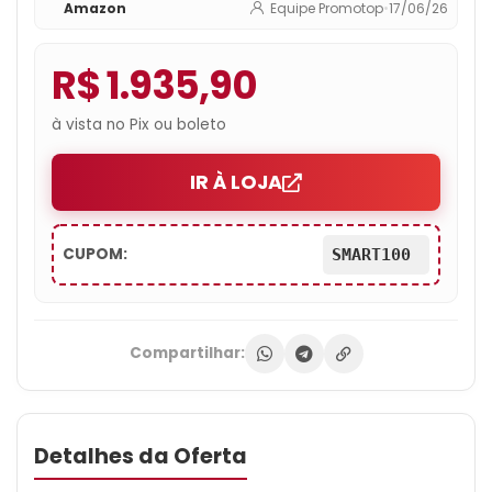
Amazon
Equipe Promotop
•
17/06/26
Tela 1.5K extreme Amoled 120hz –
Bronze Green
R$ 1.935,90
à vista no Pix ou boleto
IR À LOJA
CUPOM:
SMART100
Compartilhar:
Detalhes da Oferta