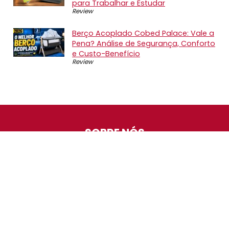
para Trabalhar e Estudar
Review
Berço Acoplado Cobed Palace: Vale a
Pena? Análise de Segurança, Conforto
e Custo-Benefício
Review
SOBRE NÓS
O Promotop é uma comunidade para quem gosta de
economizar. Diariamente compartilhando promoções,
descontos e bugs em nossos grupos de promoções,
nosso time acompanha todas as lojas confiáveis atrás
das melhores oportunidades. Entre e faça parte, é
gratuito.