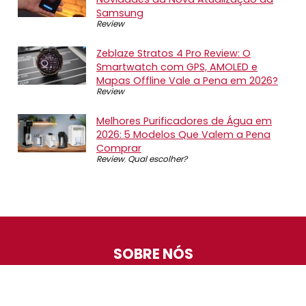
Samsung
Review
Zeblaze Stratos 4 Pro Review: O
Smartwatch com GPS, AMOLED e
Mapas Offline Vale a Pena em 2026?
Review
Melhores Purificadores de Água em
2026: 5 Modelos Que Valem a Pena
Comprar
Review
,
Qual escolher?
SOBRE NÓS
O Promotop é uma comunidade para quem gosta de
economizar. Diariamente compartilhando promoções,
descontos e bugs em nossos grupos de promoções,