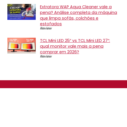
Extratora WAP Aqua Cleaner vale a
pena? Análise completa da máquina
que limpa sofás, colchões e
estofados
Review
TCL Mini LED 25″ vs TCL Mini LED 27″:
qual monitor vale mais a pena
comprar em 2026?
Review
SOBRE NÓS
O Promotop é uma comunidade para quem gosta de
economizar. Diariamente compartilhando promoções,
descontos e bugs em nossos grupos de promoções,
nosso time acompanha todas as lojas confiáveis atrás
das melhores oportunidades. Entre e faça parte, é