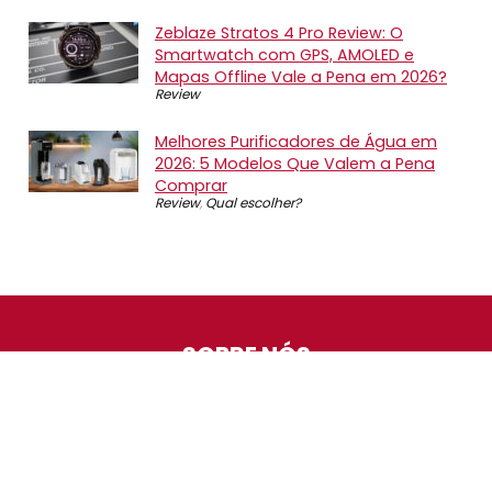
Zeblaze Stratos 4 Pro Review: O
Smartwatch com GPS, AMOLED e
Mapas Offline Vale a Pena em 2026?
Review
Melhores Purificadores de Água em
2026: 5 Modelos Que Valem a Pena
Comprar
Review
,
Qual escolher?
SOBRE NÓS
O Promotop é uma comunidade para quem gosta de
economizar. Diariamente compartilhando promoções,
descontos e bugs em nossos grupos de promoções,
nosso time acompanha todas as lojas confiáveis atrás
das melhores oportunidades. Entre e faça parte, é