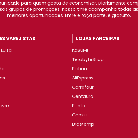
nidade para quem gosta de economizar. Diariamente com
os grupos de promoções, nosso time acompanha todas as l
melhores oportunidades. Entre e faça parte, é gratuito.
S VAREJISTAS
LOJAS PARCEIRAS
Luiza
KaBuM!
TerabyteShop
hia
Pichau
as
AliExpress
Carrefour
Centauro
ivre
Ponto
Consul
Brastemp