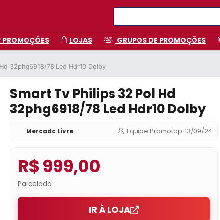
P PROMOÇÕES
LOJAS
GRUPOS DE PROMOÇÕES
l Hd 32phg6918/78 Led Hdr10 Dolby
Smart Tv Philips 32 Pol Hd
32phg6918/78 Led Hdr10 Dolby
Mercado Livre
Equipe Promotop
•
13/09/24
R$ 999,00
Parcelado
IR À LOJA