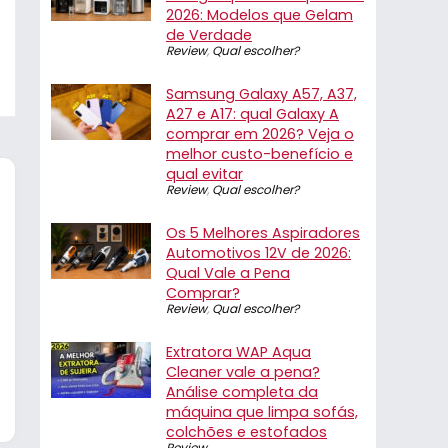
2026: Modelos que Gelam
de Verdade
Review
,
Qual escolher?
Samsung Galaxy A57, A37,
A27 e A17: qual Galaxy A
comprar em 2026? Veja o
melhor custo-benefício e
qual evitar
Review
,
Qual escolher?
Os 5 Melhores Aspiradores
Automotivos 12V de 2026:
Qual Vale a Pena
Comprar?
Review
,
Qual escolher?
Extratora WAP Aqua
Cleaner vale a pena?
Análise completa da
máquina que limpa sofás,
colchões e estofados
Review