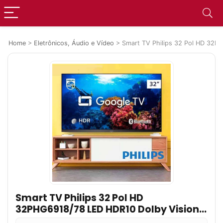
Home
>
Eletrônicos, Áudio e Vídeo
>
Smart TV Philips 32 Pol HD 32P
Smart TV Philips 32 Pol HD
32PHG6918/78 LED HDR10 Dolby Vision
3X HDMI 2X USB Google TV WiFi