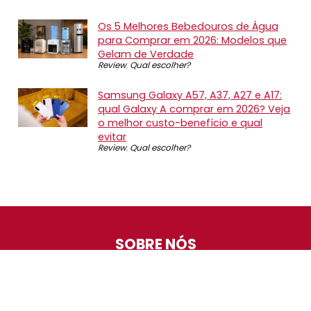
Os 5 Melhores Bebedouros de Água
para Comprar em 2026: Modelos que
Gelam de Verdade
Review
,
Qual escolher?
Samsung Galaxy A57, A37, A27 e A17:
qual Galaxy A comprar em 2026? Veja
o melhor custo-benefício e qual
evitar
Review
,
Qual escolher?
SOBRE NÓS
O Promotop é uma comunidade para quem gosta de
economizar. Diariamente compartilhando promoções,
descontos e bugs em nossos grupos de promoções,
nosso time acompanha todas as lojas confiáveis atrás