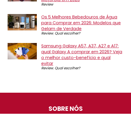
Review
Os 5 Melhores Bebedouros de Água
para Comprar em 2026: Modelos que
Gelam de Verdade
Review
,
Qual escolher?
Samsung Galaxy A57, A37, A27 e A17:
qual Galaxy A comprar em 2026? Veja
o melhor custo-benefício e qual
evitar
Review
,
Qual escolher?
SOBRE NÓS
O Promotop é uma comunidade para quem gosta de
economizar. Diariamente compartilhando promoções,
descontos e bugs em nossos grupos de promoções,