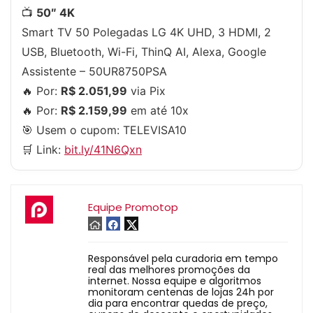
📺
50″ 4K
Smart TV 50 Polegadas LG 4K UHD, 3 HDMI, 2
USB, Bluetooth, Wi-Fi, ThinQ AI, Alexa, Google
Assistente – 50UR8750PSA
🔥 Por:
R$ 2.051,99
via Pix
🔥 Por:
R$ 2.159,99
em até 10x
🎯 Usem o cupom:
TELEVISA10
🛒 Link:
bit.ly/41N6Qxn
Equipe Promotop
Responsável pela curadoria em tempo
real das melhores promoções da
internet. Nossa equipe e algoritmos
monitoram centenas de lojas 24h por
dia para encontrar quedas de preço,