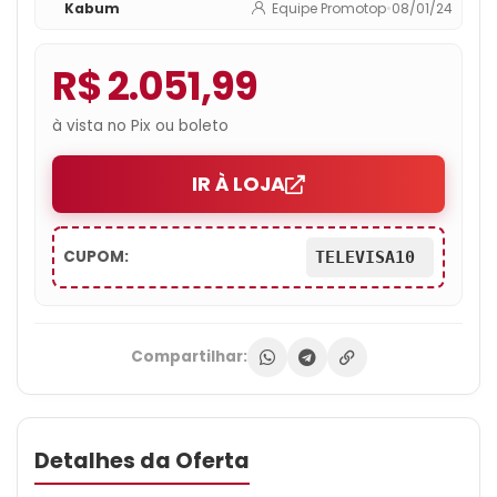
Kabum
Equipe Promotop
•
08/01/24
50UR8750PSA
R$ 2.051,99
à vista no Pix ou boleto
IR À LOJA
CUPOM:
TELEVISA10
Compartilhar:
Detalhes da Oferta