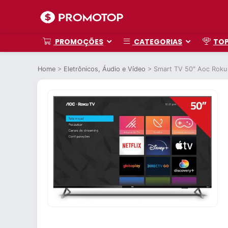
PROMOÇÕES
CATEGORIAS
TO
Home
>
Eletrônicos, Áudio e Vídeo
>
Smart TV 50″ Aoc Roku