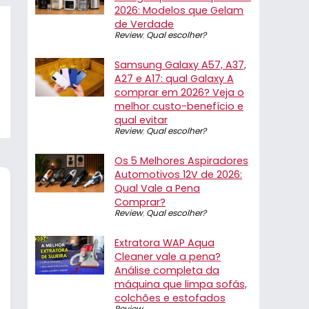
2026: Modelos que Gelam
de Verdade
Review
,
Qual escolher?
Samsung Galaxy A57, A37,
A27 e A17: qual Galaxy A
comprar em 2026? Veja o
melhor custo-benefício e
qual evitar
Review
,
Qual escolher?
Os 5 Melhores Aspiradores
Automotivos 12V de 2026:
Qual Vale a Pena
Comprar?
Review
,
Qual escolher?
Extratora WAP Aqua
Cleaner vale a pena?
Análise completa da
máquina que limpa sofás,
colchões e estofados
Review