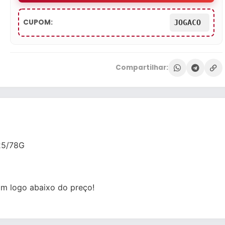
CUPOM:
JOGACO
Compartilhar:
25/78G
m logo abaixo do preço!