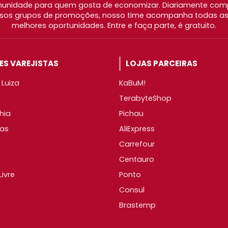
nidade para quem gosta de economizar. Diariamente com
os grupos de promoções, nosso time acompanha todas as l
melhores oportunidades. Entre e faça parte, é gratuito.
S VAREJISTAS
LOJAS PARCEIRAS
Luiza
KaBuM!
TerabyteShop
hia
Pichau
as
AliExpress
Carrefour
Centauro
ivre
Ponto
Consul
Brastemp