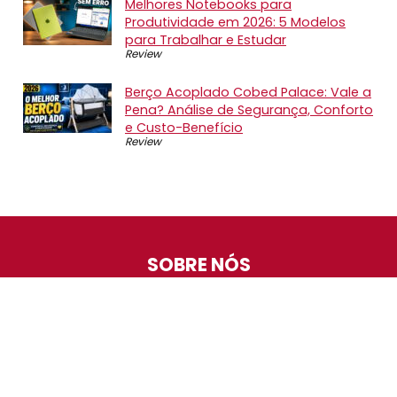
Melhores Notebooks para
Produtividade em 2026: 5 Modelos
para Trabalhar e Estudar
Review
Berço Acoplado Cobed Palace: Vale a
Pena? Análise de Segurança, Conforto
e Custo-Benefício
Review
SOBRE NÓS
O Promotop é uma comunidade para quem gosta de
economizar. Diariamente compartilhando promoções,
descontos e bugs em nossos grupos de promoções,
nosso time acompanha todas as lojas confiáveis atrás
das melhores oportunidades. Entre e faça parte, é
gratuito.