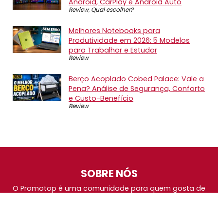
Android, CarPlay e Android Auto
Review
,
Qual escolher?
Melhores Notebooks para
Produtividade em 2026: 5 Modelos
para Trabalhar e Estudar
Review
Berço Acoplado Cobed Palace: Vale a
Pena? Análise de Segurança, Conforto
e Custo-Benefício
Review
SOBRE NÓS
O Promotop é uma comunidade para quem gosta de
economizar. Diariamente compartilhando promoções,
descontos e bugs em nossos grupos de promoções,
nosso time acompanha todas as lojas confiáveis atrás