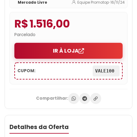
Mercado Livre
Equipe Promotop
•
16/11/24
Controle Remoto Convencional
R$ 1.516,00
Parcelado
IR À LOJA
CUPOM:
VALE100
Compartilhar:
Detalhes da Oferta