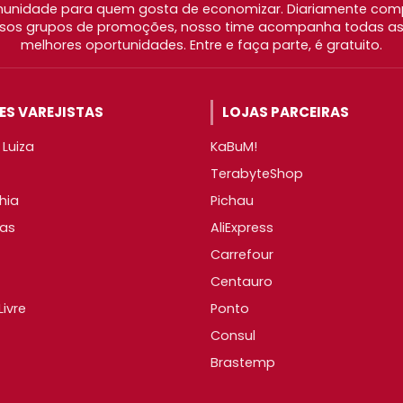
nidade para quem gosta de economizar. Diariamente com
os grupos de promoções, nosso time acompanha todas as l
melhores oportunidades. Entre e faça parte, é gratuito.
S VAREJISTAS
LOJAS PARCEIRAS
Luiza
KaBuM!
TerabyteShop
hia
Pichau
as
AliExpress
Carrefour
Centauro
ivre
Ponto
Consul
Brastemp