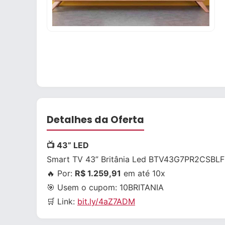
Detalhes da Oferta
📺 43” LED
Smart TV 43” Britânia Led BTV43G7PR2CSBLF
🔥 Por:
R$ 1.259,91
em até 10x
🎯 Usem o cupom:
10BRITANIA
🛒 Link:
bit.ly/4aZ7ADM