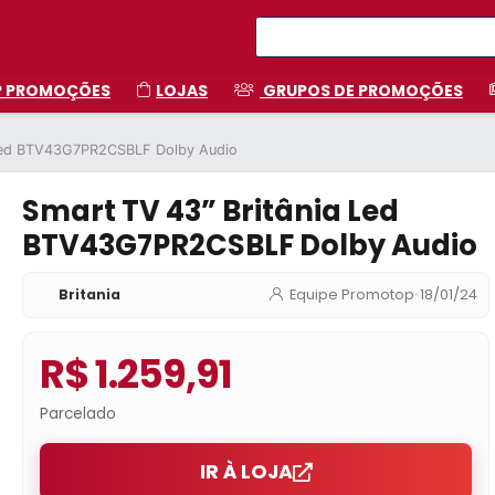
P PROMOÇÕES
LOJAS
GRUPOS DE PROMOÇÕES
 Led BTV43G7PR2CSBLF Dolby Audio
Smart TV 43” Britânia Led
BTV43G7PR2CSBLF Dolby Audio
Britania
Equipe Promotop
•
18/01/24
R$ 1.259,91
Parcelado
IR À LOJA