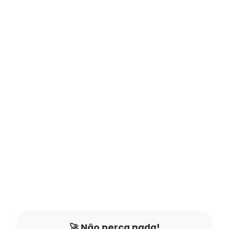
🚀 Não perca nada!