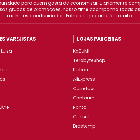
nidade para quem gosta de economizar. Diariamente com
os grupos de promoções, nosso time acompanha todas as l
melhores oportunidades. Entre e faça parte, é gratuito.
S VAREJISTAS
LOJAS PARCEIRAS
Luiza
KaBuM!
TerabyteShop
hia
Pichau
as
AliExpress
Carrefour
Centauro
ivre
Ponto
Consul
Brastemp