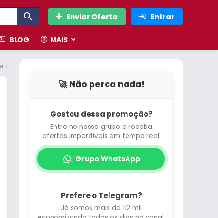
Enviar Oferta
Entrar
BLOG
MAIS
iza o Tom da Pele, Melhora a Textura e Firmeza, Ação Antienvelhecimento,
🚀 Não perca nada!
Gostou dessa promoção?
Entre no nosso grupo e receba
ofertas imperdíveis em tempo real.
Grupo WhatsApp
Prefere o Telegram?
Já somos mais de 112 mil
economizando todos os dias no canal.