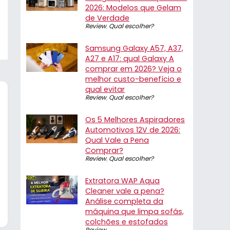
2026: Modelos que Gelam
de Verdade
Review
,
Qual escolher?
Samsung Galaxy A57, A37,
A27 e A17: qual Galaxy A
comprar em 2026? Veja o
melhor custo-benefício e
qual evitar
Review
,
Qual escolher?
Os 5 Melhores Aspiradores
Automotivos 12V de 2026:
Qual Vale a Pena
Comprar?
Review
,
Qual escolher?
Extratora WAP Aqua
Cleaner vale a pena?
Análise completa da
máquina que limpa sofás,
colchões e estofados
Review