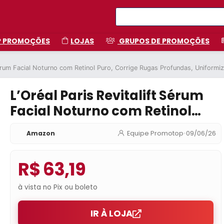
P PROMOÇÕES
LOJAS
GRUPOS DE PROMOÇÕES
 Sérum Facial Noturno com Retinol Puro, Corrige Rugas Profundas, Uniform
L’Oréal Paris Revitalift Sérum
Facial Noturno com Retinol
Puro, Corrige Rugas Profundas,
Amazon
Equipe Promotop
•
09/06/26
Uniformiza o Tom da Pele,
Melhora a Textura e Firmeza,
R$ 63,19
Ação Antienvelhecimento,
30ml
à vista no Pix ou boleto
IR À LOJA