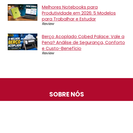
Melhores Notebooks para
Produtividade em 2026: 5 Modelos
para Trabalhar e Estudar
Review
Berço Acoplado Cobed Palace: Vale a
Pena? Análise de Segurança, Conforto
e Custo-Benefício
Review
SOBRE NÓS
O Promotop é uma comunidade para quem gosta de
economizar. Diariamente compartilhando promoções,
descontos e bugs em nossos grupos de promoções,
nosso time acompanha todas as lojas confiáveis atrás
das melhores oportunidades. Entre e faça parte, é