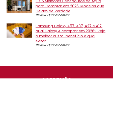
Os 5 Melhores Bebedouros de Água
para Comprar em 2026: Modelos que
Gelam de Verdade
Review
,
Qual escolher?
Samsung Galaxy A57, A37, A27 e A17:
qual Galaxy A comprar em 2026? Veja
o melhor custo-benefício e qual
evitar
Review
,
Qual escolher?
SOBRE NÓS
O Promotop é uma comunidade para quem gosta de
economizar. Diariamente compartilhando promoções,
descontos e bugs em nossos grupos de promoções,
nosso time acompanha todas as lojas confiáveis atrás
das melhores oportunidades. Entre e faça parte, é
gratuito.