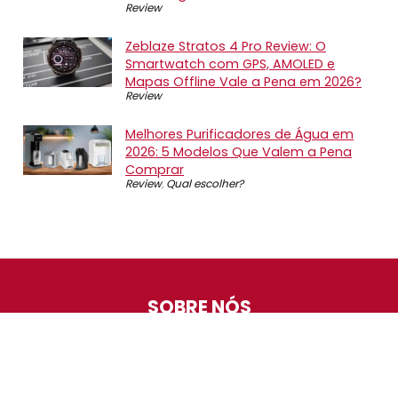
Review
Zeblaze Stratos 4 Pro Review: O
Smartwatch com GPS, AMOLED e
Mapas Offline Vale a Pena em 2026?
Review
Melhores Purificadores de Água em
2026: 5 Modelos Que Valem a Pena
Comprar
Review
,
Qual escolher?
SOBRE NÓS
O Promotop é uma comunidade para quem gosta de
economizar. Diariamente compartilhando promoções,
descontos e bugs em nossos grupos de promoções,
nosso time acompanha todas as lojas confiáveis atrás