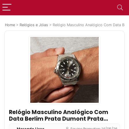
Home
>
Relógios e Jóias
>
Relógio Masculino Analógico Com Data Berl
Relógio Masculino Analógico Com
Data Berlim Prata Dumont Prata
Cinza
Mercado Livre
Equipe Promotop
•
14/05/26