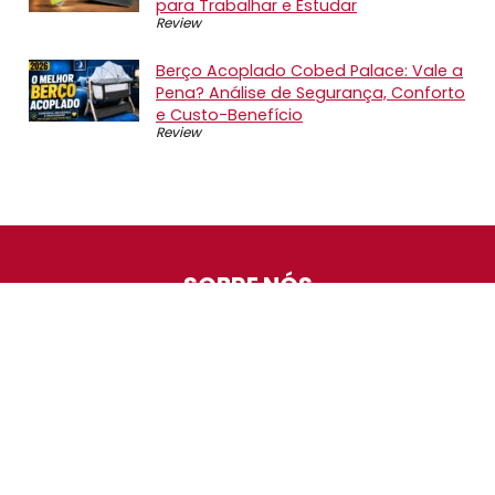
para Trabalhar e Estudar
Review
Berço Acoplado Cobed Palace: Vale a
Pena? Análise de Segurança, Conforto
e Custo-Benefício
Review
SOBRE NÓS
O Promotop é uma comunidade para quem gosta de
economizar. Diariamente compartilhando promoções,
descontos e bugs em nossos grupos de promoções,
nosso time acompanha todas as lojas confiáveis atrás
das melhores oportunidades. Entre e faça parte, é
gratuito.