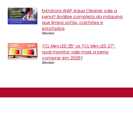
Extratora WAP Aqua Cleaner vale a
pena? Análise completa da máquina
que limpa sofás, colchões e
estofados
Review
TCL Mini LED 25″ vs TCL Mini LED 27″:
qual monitor vale mais a pena
comprar em 2026?
Review
SOBRE NÓS
O Promotop é uma comunidade para quem gosta de
economizar. Diariamente compartilhando promoções,
descontos e bugs em nossos grupos de promoções,
nosso time acompanha todas as lojas confiáveis atrás