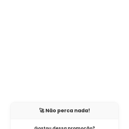
🚀 Não perca nada!
Gostou dessa promoção?