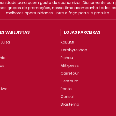
nidade para quem gosta de economizar. Diariamente com
os grupos de promoções, nosso time acompanha todas as l
melhores oportunidades. Entre e faça parte, é gratuito.
S VAREJISTAS
LOJAS PARCEIRAS
Luiza
KaBuM!
TerabyteShop
hia
Pichau
as
AliExpress
Carrefour
Centauro
ivre
Ponto
Consul
Brastemp