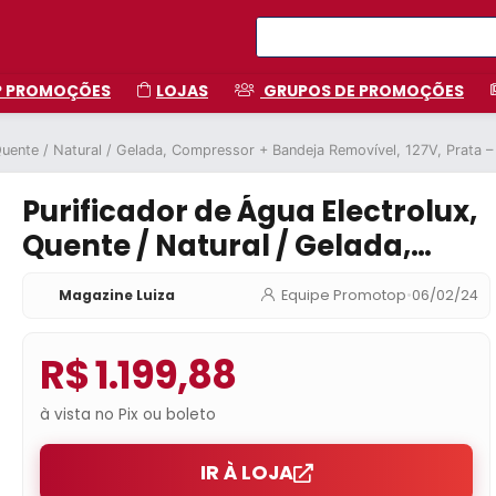
P PROMOÇÕES
LOJAS
GRUPOS DE PROMOÇÕES
 Quente / Natural / Gelada, Compressor + Bandeja Removível, 127V, Prata 
Purificador de Água Electrolux,
Quente / Natural / Gelada,
Compressor + Bandeja
Magazine Luiza
Equipe Promotop
•
06/02/24
Removível, 127V, Prata – PH41X
R$ 1.199,88
à vista no Pix ou boleto
IR À LOJA