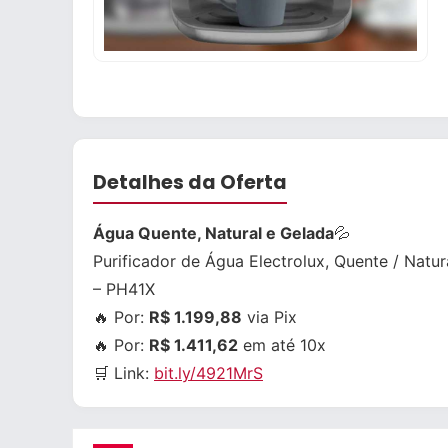
Detalhes da Oferta
Água Quente, Natural e Gelada
💦
Purificador de Água Electrolux, Quente / Natu
– PH41X
🔥 Por:
R$ 1.199,88
via Pix
🔥 Por:
R$ 1.411,62
em até 10x
🛒 Link:
bit.ly/4921MrS