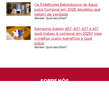
Os 5 Melhores Bebedouros de Água
para Comprar em 2026: Modelos que
Gelam de Verdade
Review
,
Qual escolher?
Samsung Galaxy A57, A37, A27 e A17:
qual Galaxy A comprar em 2026? Veja
o melhor custo-benefício e qual
evitar
Review
,
Qual escolher?
SOBRE NÓS
O Promotop é uma comunidade para quem gosta de
economizar. Diariamente compartilhando promoções,
descontos e bugs em nossos grupos de promoções,
nosso time acompanha todas as lojas confiáveis atrás
das melhores oportunidades. Entre e faça parte, é