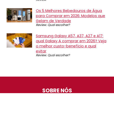
Os 5 Melhores Bebedouros de Água
para Comprar em 2026: Modelos que
Gelam de Verdade
Review
,
Qual escolher?
Samsung Galaxy A57, A37, A27 e A17:
qual Galaxy A comprar em 2026? Veja
o melhor custo-benefício e qual
evitar
Review
,
Qual escolher?
SOBRE NÓS
O Promotop é uma comunidade para quem gosta de
economizar. Diariamente compartilhando promoções,
descontos e bugs em nossos grupos de promoções,
nosso time acompanha todas as lojas confiáveis atrás