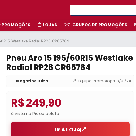
P PROMOÇÕES
LOJAS
GRUPOS DE PROMOÇÕES
60R15 Westlake Radial RP28 CR65784
Pneu Aro 15 195/60R15 Westlake
Radial RP28 CR65784
Magazine Luiza
Equipe Promotop
•
08/01/24
R$ 249,90
à vista no Pix ou boleto
IR À LOJA