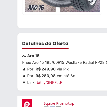
Detalhes da Oferta
🚗
Aro 15
Pneu Aro 15 195/60R15 Westlake Radial RP28
🔥 Por:
R$ 249,90
via Pix
🔥 Por:
R$ 283,98
em até 6x
🛒 Link:
bit.ly/3NPFctF
Equipe Promotop