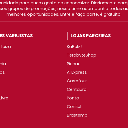
nidade para quem gosta de economizar. Diariamente com
os grupos de promoções, nosso time acompanha todas as l
melhores oportunidades. Entre e faça parte, é gratuito.
S VAREJISTAS
LOJAS PARCEIRAS
Luiza
KaBuM!
TerabyteShop
hia
Pichau
as
AliExpress
Carrefour
Centauro
ivre
Ponto
Consul
Brastemp