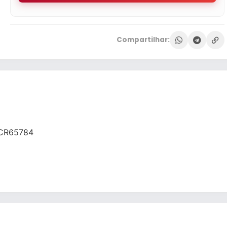
Compartilhar:
 CR65784