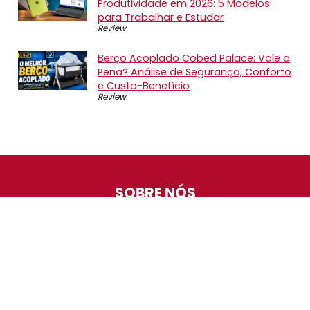
Produtividade em 2026: 5 Modelos
para Trabalhar e Estudar
Review
Berço Acoplado Cobed Palace: Vale a
Pena? Análise de Segurança, Conforto
e Custo-Benefício
Review
SOBRE NÓS
O Promotop é uma comunidade para quem gosta de
economizar. Diariamente compartilhando promoções,
descontos e bugs em nossos grupos de promoções,
nosso time acompanha todas as lojas confiáveis atrás
das melhores oportunidades. Entre e faça parte, é
gratuito.